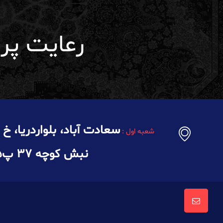
رعایت پر
سعادت آباد، بلواردریا، خ
شعبه اول :
نبش کوچه ۳۷ پ۶۵