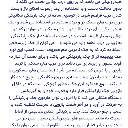
هیدرولیکی می باشد که بر روی درب لولایی نصب می کنند تا
بدون دخالت دست و با استفاده از یک ریموت امکان باز و بسته
شدن درب فراهم شود. در توضیح ساده تر جک پارکنگی مکانیکی
برای درب های سبک تر و تردد محدود تر استفاده می شود و جک
هیدرولیکی برای تردد بالا و درب های سنگین در مواردی که درب
لولایی بسیار ظریف است و در صورت استفاده از جک پارکینگی
به زیبایی درب لطمه وارد می شود و … می توان از جک زیرسطحی
استفاده کرد که به جک نامرئی هم معروف است. نصب این نوع
جک پیچیده تر از جک پارکینگی می باشد و برای نصب آن نیاز به
فونداسیون و زیرسازی می باشد برای درب های سبک، با تردد
پایین و با عرض کم استفاده می شود (ساختمان های مسکونی با
تعداد واحد پایین) وبه وسیله ی نیروی مکانیکی و چرخ دنده کار
می کند . نوع عملکرد این جک، موتور کوچکی است که در داخل
بازویی جک پارکینگی قرار دارد و قدرت خود را به گیربکس
دستگاه منتقل می کند تا با افزودن توان ماردون جک پارکینگی را
به حرکت در آورد و در آخر شفت بازویی با سرعت تنظیم شده به
عقب و جلو حرکت کند. جک پارکینگی الکترومکانیکی از لحاظ
امنیت به مانند سیستم های هیدرولیکی بسیار ایمن طراحی
شده و در برابر فشار بیرونی بسیار مقاوم است و می توان با یک